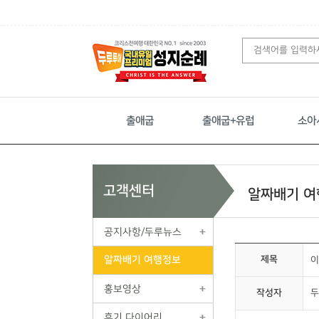
출애굽
출애굽+유럽
소아
고객센터
알짜배기 여
공지사항/두루뉴스
알짜배기 여행정보
제목
이
홍보영상
작성자
두
후기 다이어리