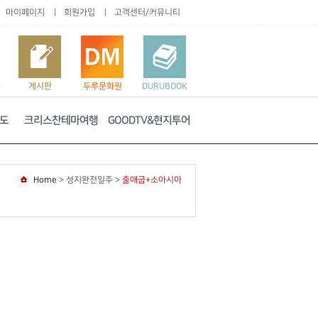
마이페이지
회원가입
고객센터/커뮤니티
품
게시판
두루문화원
DURUBOOK
도
크리스찬테마여행
GOODTV&현지투어
Home
>
성지완전일주
>
출애굽+소아시아