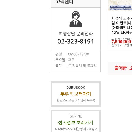
고객센터
차정식 교수
엄 이집트(나
(아라비안나
13일 EK항
여행상담 문의전화
◈기간 : 27년 
02-323-8191
7,890,000
일(토) / 13일 ◈
평일
09:00~18:00
토요일
휴무
휴무
토,일요일 및 공휴일
출애굽+
DURUBOOK
두루북 보러가기
한눈으로 보는 성지답사 두루북
SHRINE
성지정보 보러가기
각 나라/도시에 대한 상세지역정보