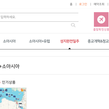
홈
로그인
예약조회
출발확정상
소아시아
소아시아+유럽
성지완전일주
종교개혁&청교
+소아시아
주
인기상품