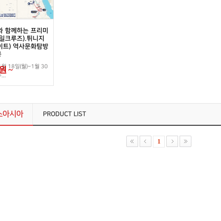
와 함께하는 프리미
일크루즈).튀니지
이트) 역사문화탐방
공
1월 18일(월)~1월 30
원
~
...
소아시아
PRODUCT LIST
1