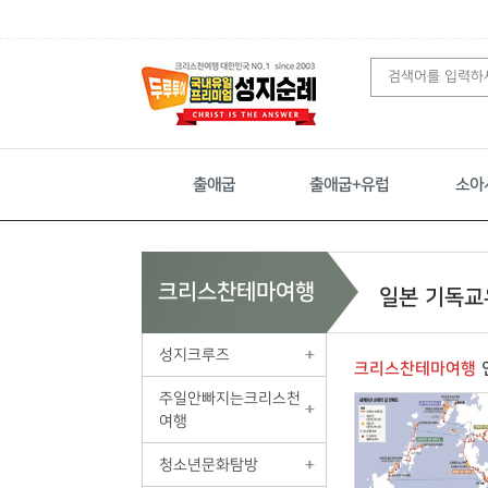
출애굽
출애굽+유럽
소아
크리스찬테마여행
일본 기독교
성지크루즈
크리스찬테마여행
주일안빠지는크리스천
여행
청소년문화탐방