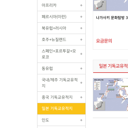
아프리카
페르시아(이란)
나가사키 문화탐방 3
북유럽+러시아
호주+뉴질랜드
요금문의
스페인+포르투갈+모
로코
일본 기독교유
동유럽
국내/제주 기독교유적
지
중국 기독교유적지
일본 기독교유적지
인도