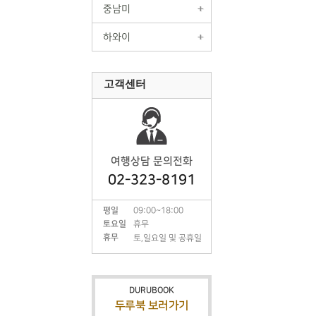
중남미
하와이
고객센터
여행상담 문의전화
02-323-8191
평일
09:00~18:00
토요일
휴무
휴무
토,일요일 및 공휴일
DURUBOOK
두루북 보러가기