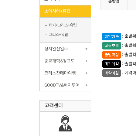
출발일
소아시아+유럽
터키+그리스+유럽
그리스+유럽
: 출발
: 출발
성지완전일주
: 출발
종교개혁&청교도
: 출발
: 예약
크리스찬테마여행
GOODTV&현지투어
고객센터