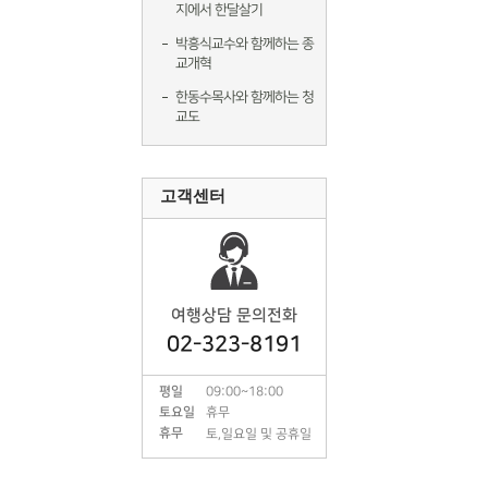
지에서 한달살기
박흥식교수와 함께하는 종
교개혁
한동수목사와 함께하는 청
교도
고객센터
여행상담 문의전화
02-323-8191
평일
09:00~18:00
토요일
휴무
휴무
토,일요일 및 공휴일