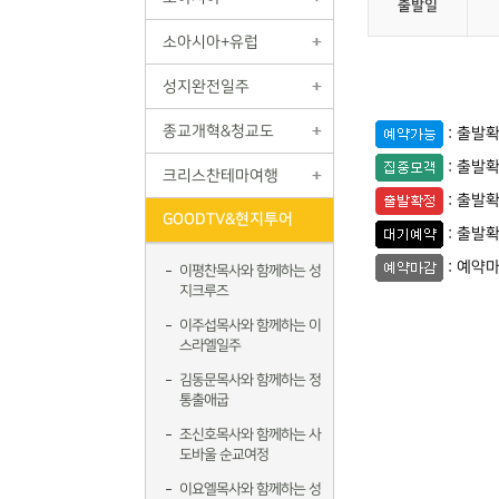
출발일
소아시아+유럽
성지완전일주
종교개혁&청교도
: 출발
: 출발
크리스찬테마여행
: 출발
GOODTV&현지투어
: 출발
: 예약
이평찬목사와 함께하는 성
지크루즈
이주섭목사와 함께하는 이
스라엘일주
김동문목사와 함께하는 정
통출애굽
조신호목사와 함께하는 사
도바울 순교여정
이요엘목사와 함께하는 성